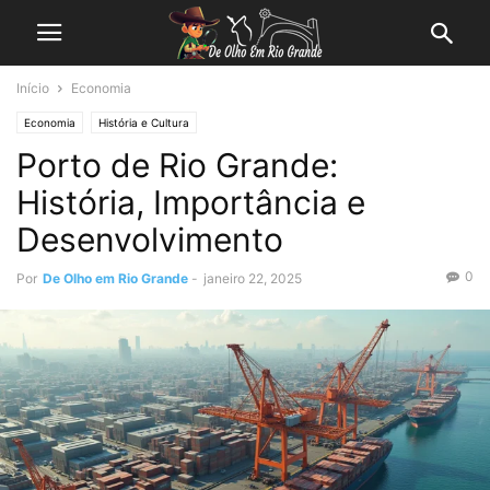
Início
Economia
Economia
História e Cultura
Porto de Rio Grande:
História, Importância e
Desenvolvimento
0
Por
De Olho em Rio Grande
-
janeiro 22, 2025