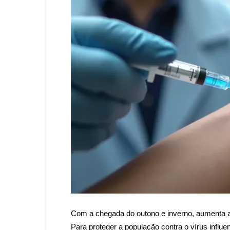
Com a chegada do outono e inverno, aumenta a i
Para proteger a população contra o vírus infl