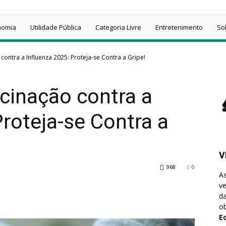
nomia
Utilidade Pública
Categoria Livre
Entretenimento
So
ntra a Influenza 2025: Proteja-se Contra a Gripe!
inação contra a
Proteja-se Contra a
V
968
0
A
v
da
ob
E