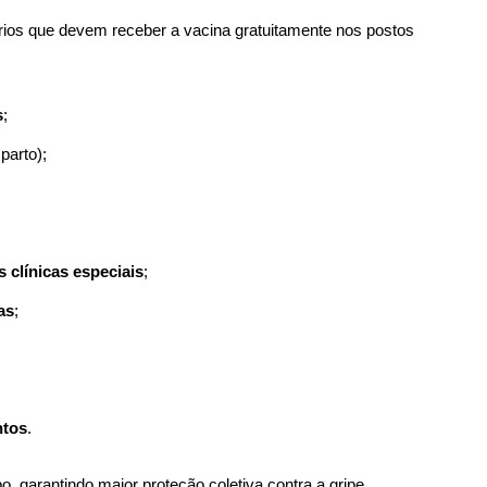
tários que devem receber a vacina gratuitamente nos postos
s
;
parto);
clínicas especiais
;
as
;
ntos
.
 garantindo maior proteção coletiva contra a gripe.