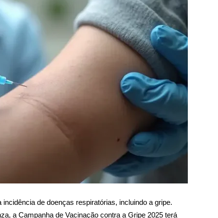
ncidência de doenças respiratórias, incluindo a gripe.
uenza, a Campanha de Vacinação contra a Gripe 2025 terá