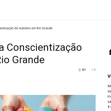
cientização do Autismo em Rio Grande
da Conscientização
io Grande
681
0
V
M
s
ma
sa
1