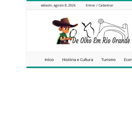
sábado, agosto 8, 2026
Entrar / Cadastrar
De
olho
em
Rio
Grande
Início
História e Cultura
Turismo
Eco