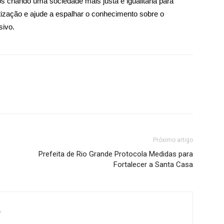
criando uma sociedade mais justa e igualitária para
tização e ajude a espalhar o conhecimento sobre o
sivo.
Próximo artigo
Prefeita de Rio Grande Protocola Medidas para
Fortalecer a Santa Casa
e